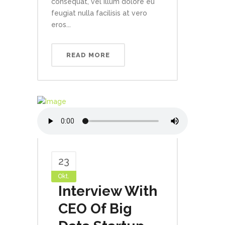
consequat, vel illum dolore eu
feugiat nulla facilisis at vero
eros...
READ MORE
23
Okt.
Interview With
CEO Of Big