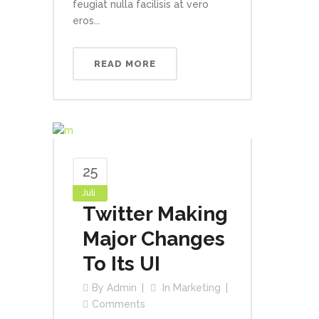
feugiat nulla facilisis at vero
eros...
READ MORE
25
Juli
Twitter Making
Major Changes
To Its UI
By
Admin
In
Marketing
Comments