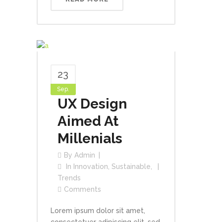
23
Sep.
UX Design
Aimed At
Millenials
By
Admin
In
Innovation
,
Sustainable
,
Trends
Comments
Lorem ipsum dolor sit amet,