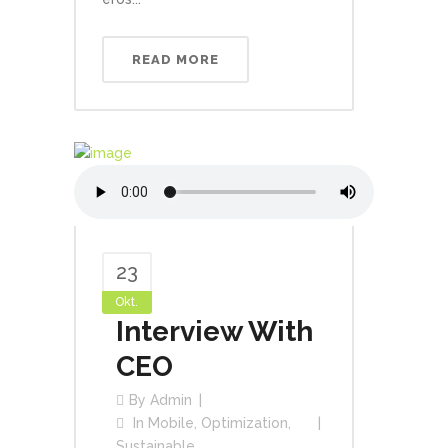
READ MORE
23
Okt.
Interview With
CEO
By
Admin
In
Mobile
,
Optimization
,
Sustainable