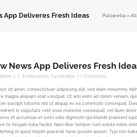
App Deliveres Fresh Ideas
Putzarella
>
All
w News App Deliveres Fresh Idea
Admin
In
Innovation
,
Sustainable
Comments
or sit amet, consectetuer adipiscing elit, sed diam nonummy nib
re magna aliquam erat volutpat. Ut wisi enim ad minim veniam, qui
per suscipit lobortis nisl ut aliquip ex ea commodo consequat. Du
hendrerit in vulputate velit esse molestie consequat, vel illum dolo
o eros et accumsan et iusto odio dignissim qui blandit praesent lup
re te feugait nulla facilisi. Nam liber tempor cum soluta nobis el
 doming id quod mazim placerat facer possim assum. Typi non hab