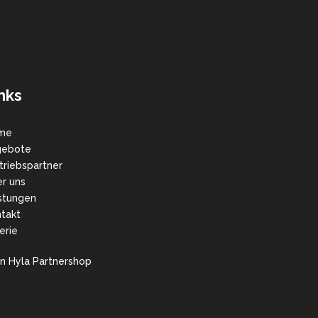
nks
me
gebote
triebspartner
r uns
stungen
takt
erie
n Hyla Partnershop