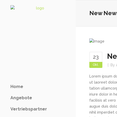
New News 
Ne
23
Okt.
By
Lorem ipsum dol
ut laoreet dolo
Home
tation ullamcor
iriure dolor in 
Angebote
facilisis at ver
augue duis dolo
Vertriebspartner
nihil imperdiet