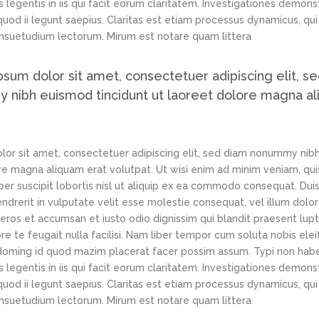
us legentis in iis qui facit eorum claritatem. Investigationes demon
quod ii legunt saepius. Claritas est etiam processus dynamicus, qui
suetudium lectorum. Mirum est notare quam littera
sum dolor sit amet, consectetuer adipiscing elit, s
nibh euismod tincidunt ut laoreet dolore magna al
.
or sit amet, consectetuer adipiscing elit, sed diam nonummy nib
re magna aliquam erat volutpat. Ut wisi enim ad minim veniam, qui
per suscipit lobortis nisl ut aliquip ex ea commodo consequat. Du
hendrerit in vulputate velit esse molestie consequat, vel illum dolo
o eros et accumsan et iusto odio dignissim qui blandit praesent lup
re te feugait nulla facilisi. Nam liber tempor cum soluta nobis el
 doming id quod mazim placerat facer possim assum. Typi non hab
us legentis in iis qui facit eorum claritatem. Investigationes demon
quod ii legunt saepius. Claritas est etiam processus dynamicus, qui
suetudium lectorum. Mirum est notare quam littera