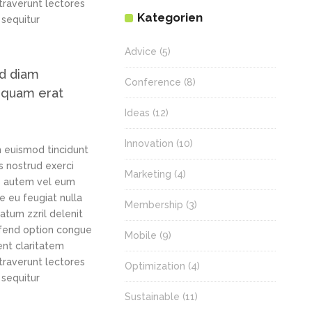
straverunt lectores
Kategorien
 sequitur
Advice
(5)
ed diam
Conference
(8)
iquam erat
Ideas
(12)
Innovation
(10)
h euismod tincidunt
s nostrud exerci
Marketing
(4)
is autem vel eum
re eu feugiat nulla
Membership
(3)
tatum zzril delenit
eifend option congue
Mobile
(9)
ent claritatem
straverunt lectores
Optimization
(4)
 sequitur
Sustainable
(11)