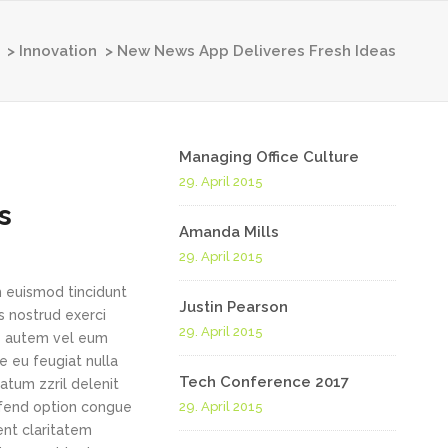
>
Innovation
>
New News App Deliveres Fresh Ideas
Managing Office Culture
29. April 2015
s
Amanda Mills
29. April 2015
h euismod tincidunt
Justin Pearson
s nostrud exerci
29. April 2015
is autem vel eum
re eu feugiat nulla
Tech Conference 2017
tatum zzril delenit
eifend option congue
29. April 2015
ent claritatem