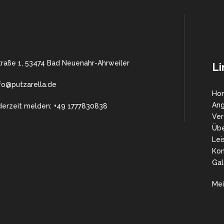
traße 1, 53474 Bad Neuenahr-Ahrweiler
Li
nfo@putzarella.de
Ho
An
derzeit melden: +49 1777830838
Ver
Übe
Lei
Kon
Gal
Mei