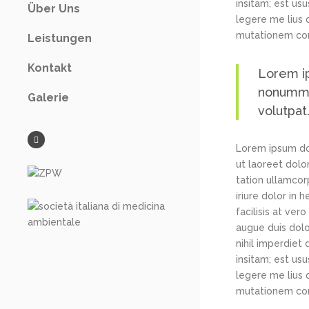
insitam; est us
Über Uns
legere me lius 
mutationem con
Leistungen
Kontakt
Lorem ip
nonummy 
Galerie
volutpat
Lorem ipsum dol
ut laoreet dolo
tation ullamcor
iriure dolor in 
facilisis at ver
augue duis dolo
nihil imperdiet
insitam; est us
legere me lius 
mutationem con