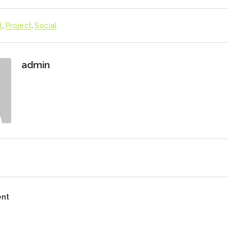
l
,
Project
,
Social
admin
s
ent