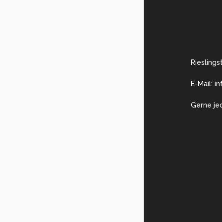
Rieslings
E-Mail: i
Gerne je