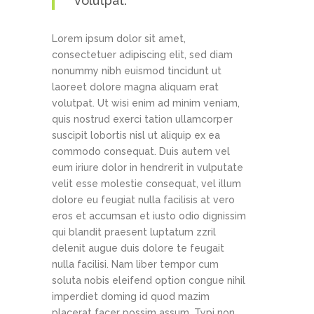
volutpat.
Lorem ipsum dolor sit amet,
consectetuer adipiscing elit, sed diam
nonummy nibh euismod tincidunt ut
laoreet dolore magna aliquam erat
volutpat. Ut wisi enim ad minim veniam,
quis nostrud exerci tation ullamcorper
suscipit lobortis nisl ut aliquip ex ea
commodo consequat. Duis autem vel
eum iriure dolor in hendrerit in vulputate
velit esse molestie consequat, vel illum
dolore eu feugiat nulla facilisis at vero
eros et accumsan et iusto odio dignissim
qui blandit praesent luptatum zzril
delenit augue duis dolore te feugait
nulla facilisi. Nam liber tempor cum
soluta nobis eleifend option congue nihil
imperdiet doming id quod mazim
placerat facer possim assum. Typi non