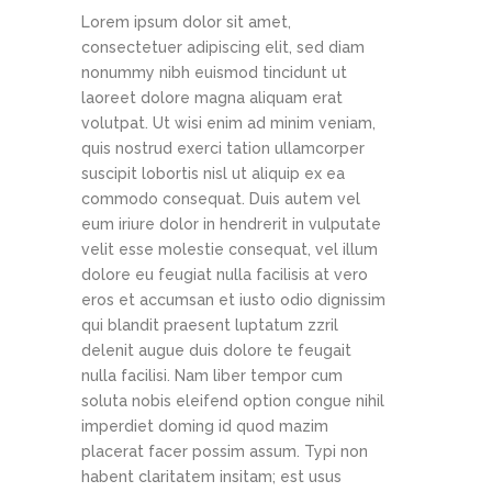
Lorem ipsum dolor sit amet,
consectetuer adipiscing elit, sed diam
nonummy nibh euismod tincidunt ut
laoreet dolore magna aliquam erat
volutpat. Ut wisi enim ad minim veniam,
quis nostrud exerci tation ullamcorper
suscipit lobortis nisl ut aliquip ex ea
commodo consequat. Duis autem vel
eum iriure dolor in hendrerit in vulputate
velit esse molestie consequat, vel illum
dolore eu feugiat nulla facilisis at vero
eros et accumsan et iusto odio dignissim
qui blandit praesent luptatum zzril
delenit augue duis dolore te feugait
nulla facilisi. Nam liber tempor cum
soluta nobis eleifend option congue nihil
imperdiet doming id quod mazim
placerat facer possim assum. Typi non
habent claritatem insitam; est usus