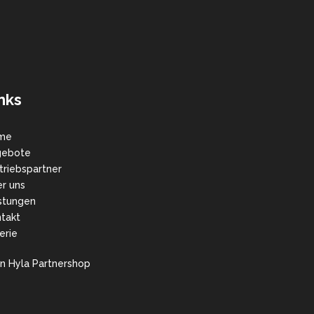
nks
me
gebote
triebspartner
r uns
stungen
takt
erie
n Hyla Partnershop