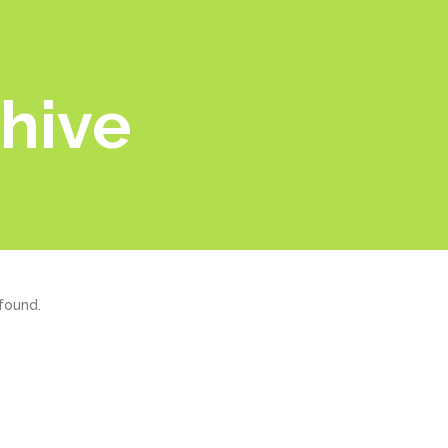
hive
found.