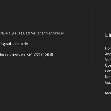
traße 1, 53474 Bad Neuenahr-Ahrweiler
Li
nfo@putzarella.de
Ho
An
derzeit melden: +49 1777830838
Ver
Übe
Lei
Kon
Gal
Mei