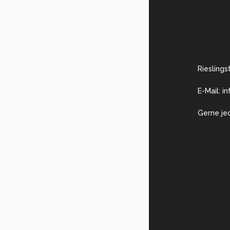
Rieslings
E-Mail: i
Gerne je