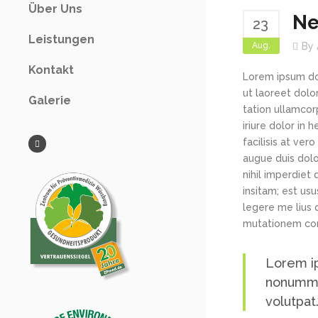
Über Uns
Ne
23
Leistungen
Aug.
By
Kontakt
Lorem ipsum dol
ut laoreet dolo
Galerie
tation ullamcor
iriure dolor in 
facilisis at ver
augue duis dolo
nihil imperdiet
insitam; est us
legere me lius 
mutationem con
Lorem ip
nonummy 
volutpat