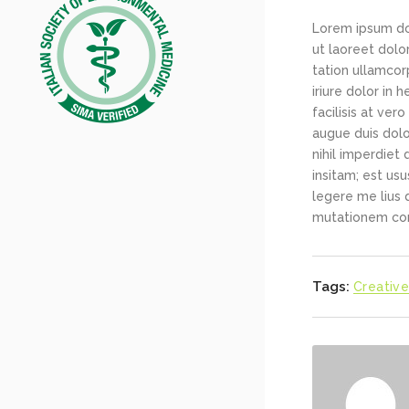
Lorem ipsum dol
ut laoreet dolo
tation ullamcor
iriure dolor in 
facilisis at ver
augue duis dolo
nihil imperdiet
insitam; est us
legere me lius 
mutationem con
Tags:
Creativ