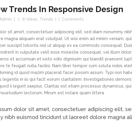
w Trends In Responsive Design
Admin
In
Ideas
,
Trends
Comments
or sit amet, consectetuer adipiscing elit, sed diam nonummy nib
re magna aliquam erat volutpat. Ut wisi enim ad minim veniam, qui
per suscipit lobortis nisl ut aliquip ex ea commodo consequat. Du
hendrerit in vulputate velit esse molestie consequat, vel illum dolo
o eros et accumsan et iusto odio dignissim qui blandit praesent lup
re te feugait nulla facilisi. Nam liber tempor cum soluta nobis el
 doming id quod mazim placerat facer possim assum. Typi non hab
us legentis in iis qui facit eorum claritatem. Investigationes demon
quod ii legunt saepius. Claritas est etiam processus dynamicus, qui
suetudium lectorum. Mirum est notare quam littera
sum dolor sit amet, consectetuer adipiscing elit, s
nibh euismod tincidunt ut laoreet dolore magna al
.