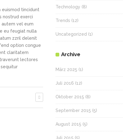
Technology
(8)
h euismod tincidunt
s nostrud exerci
Trends
(12)
is autem vel eum
re eu feugiat nulla
Uncategorized
(1)
tatum zzril delenit
eifend option congue
ent claritatem
Archive
straverunt lectores
 sequitur
März 2025
(1)
Juli 2016
(12)
Oktober 2015
(8)
September 2015
(5)
August 2015
(5)
Juli 2015
(5)