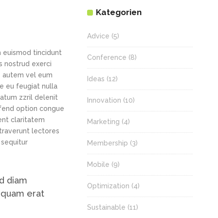
Kategorien
Advice
(5)
h euismod tincidunt
Conference
(8)
s nostrud exerci
is autem vel eum
Ideas
(12)
re eu feugiat nulla
tatum zzril delenit
Innovation
(10)
eifend option congue
ent claritatem
Marketing
(4)
straverunt lectores
 sequitur
Membership
(3)
Mobile
(9)
ed diam
Optimization
(4)
iquam erat
Sustainable
(11)