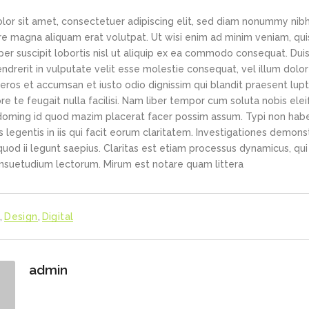
or sit amet, consectetuer adipiscing elit, sed diam nonummy nib
re magna aliquam erat volutpat. Ut wisi enim ad minim veniam, qui
per suscipit lobortis nisl ut aliquip ex ea commodo consequat. Du
hendrerit in vulputate velit esse molestie consequat, vel illum dolo
o eros et accumsan et iusto odio dignissim qui blandit praesent lup
re te feugait nulla facilisi. Nam liber tempor cum soluta nobis el
 doming id quod mazim placerat facer possim assum. Typi non hab
us legentis in iis qui facit eorum claritatem. Investigationes demon
quod ii legunt saepius. Claritas est etiam processus dynamicus, qui
suetudium lectorum. Mirum est notare quam littera
e
,
Design
,
Digital
admin